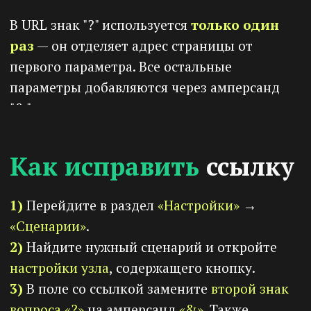
настройки узла
, содержащего кнопку.
3)
В поле со ссылкой замените
второй знак
вопроса
«?»
на амперсанд
«&»
. Также
проверьте, чтобы все параметры были
разделены амперсандом
«&»
.
4)
Сохраните изменения.
5)
Запустите сценарий повторно и
проверьте, работает ли ссылка.