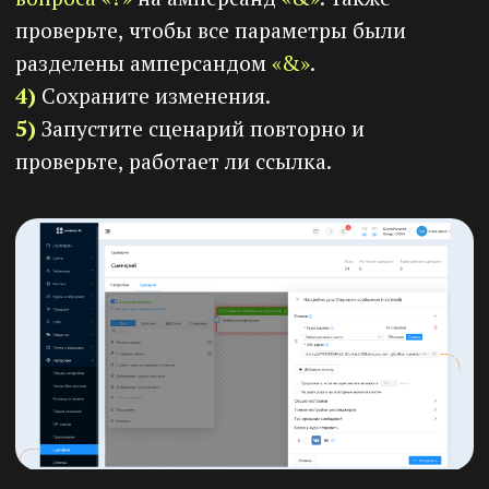
Попробуйте
Prodamus.XL прямо
сейчас
🔶
14 дней
пробного периода
🔶
2 000 RUB
на внутренний баланс
при пополнении счета
Регистрация
Официальный партнер ООО «10Х ИТ-
РЕШЕНИЯ» по работе с новыми клиентами