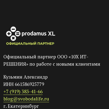
Почта
Сценарии
Инструкция
Интеграции
Как создать курс за 5 минут
Как продать курс за 5 минут
Как создать сайт
Как создавать ссылки
Как провести вебинар
Клуб по подписке
Компания
Кейсы
Партнерская программа
База знаний