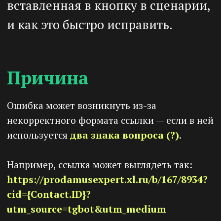
Ошибка может возникнуть из-за
некорректного формата ссылки — если в ней
используется
два знака вопроса (?)
.
Например, ссылка может выглядеть так:
https://prodamusexpert.xl.ru/b/167/8934?
cid={Contact.ID}?
utm_source=tgbot&utm_medium
В URL знак "?" используется
только один
раз
— он отделяет адрес страницы от
первого параметра. Все остальные
параметры добавляются через амперсанд
"&".
Как исправить
ссылку
1)
Перейдите в раздел
«Настройки»
→
«Сценарии»
.
2)
Найдите нужный сценарий и откройте