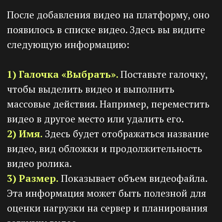
который загрузил данное видео в онлайн
школу.
Статус. Вы видите статус загрузки:
загрузка, конвертация или завершено.
Также вы можете видеть процент
загрузки.
Продолжительность видео. Здесь вы
видите итоговую продолжительность
вашего видео ролика.
Дата создания. Точное время и дата
загрузки видео на платформу.
Действия. Здесь вам доступны кнопки:
«Выбрать версию видео текущей»
. И
кнопка
«Удалить версию видео»
.
Поставьте галочку напротив актуальной
версии видео и она будет обновлена во
всех ранее загруженных курсах и сайтах.