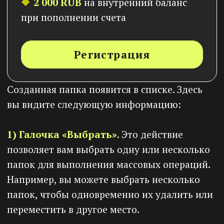
выбранной папки и просмотреть список
видеофайлов, которые в ней содержатся.
5) Кнопка
«Удалить»
.
Нажмите кнопку,
чтобы удалить папку. Важно быть
осторожным при использовании этой
функции, так как удаление папки приводит
к удалению всех видеофайлов, находящихся
в ней.
Внутри созданной папки вы можете создать
либо еще одну папку, таким образом
создавая цепочку папок. Либо можете
загрузить видео в нее. Для этого нажмите