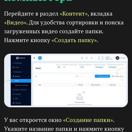
Попробуйте
Prodamus.XL прямо
сейчас
🔶
14 дней
пробного периода
🔶
2 000 RUB
на внутренний баланс
при пополнении счета
Регистрация
Созданная папка появится в списке. Здесь
вы видите следующую информацию: