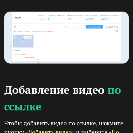
После добавления видео на платформу, оно
появилось в списке видео. Здесь вы видите
следующую информацию:
1) Галочка «Выбрать».
Поставьте галочку,
чтобы выделить видео и выполнить
массовые действия. Например, переместить
видео в другое место или удалить его.
2) Имя.
Здесь будет отображаться название
видео, вид обложки и продолжительность
видео ролика.
3) Размер.
Показывает объем видеофайла.
Эта информация может быть полезной для
оценки нагрузки на сервер и планирования
загрузки видео.
4) Дата создания.
5)
Указывает дату и время, когда видео было
загружено на платформу. Это помогает
отслеживать хронологию добавления
контента и сортировать видео по дате.