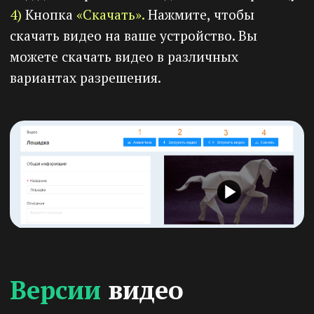
Официальный партнер ООО «10Х ИТ-
РЕШЕНИЯ» по работе с новыми клиентами
Кузьмин Александр
ИНН 661586925779
+7 (919) 383-41-66
blog@svobodalife.ru
г. Екатеринбург
Функционал
Мобильное приложение
Личный кабинет ученика
Курсы и обучение
Дашборды
Сайты
Вебинары
Контент