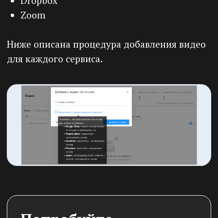
Нажмите на название видео, чтобы открыть
карточку видео ролика. В верхней части вам
доступны кнопки:
1)
Кнопка
«Аналитика»
. Вы можете
отслеживать статистику каждого вашего
видео, загруженного на платформу
Prodamus.XL. Нажмите кнопку
«Аналитика»
,
чтобы посмотреть информацию о
просмотрах данного видео. Подробнее об
аналитике просмотров, читайте в статье
«Аналитика видео»
.
2)
Кнопка
«Загрузить видео»
. Нажмите
кнопку, чтобы добавить еще одну версию
видео ролика в карточку.
3)
Кнопка
«Встроить видео»
. Нажмите
кнопку "Встроить видео", чтобы скопировать
код для встраивания видео на веб-страницу.
4)
Кнопка
«Скачать».
Нажмите, чтобы
скачать видео на ваше устройство. Вы
можете скачать видео в различных