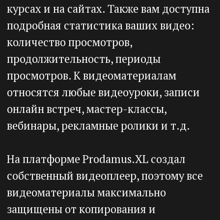
относятся любые видеоуроки, записи
онлайн встреч, мастер-классы,
вебинары, рекламные ролики и т.д.
На платформе Prodamus.XL создал
собственный видеоплеер, поэтому все
видеоматериалы максимально
защищены от копирования и
использования третьими лицами. Вы
сами определяете кто будет видеть
данное видео, на каких страницах или
сайтах. У каждого видео есть
программный код, с помощью которого
вы сможете встраивать видео на любую
веб-страницу и после этого
отслеживать аналитику видео.