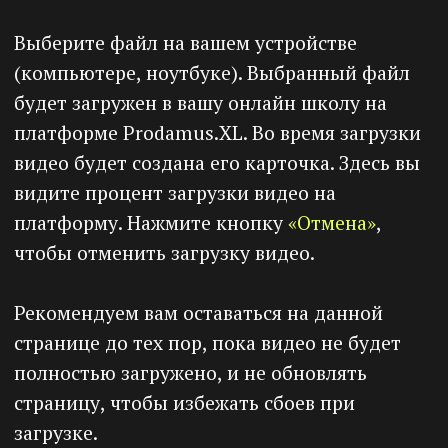
Попробуйте
Prodamus.XL прямо
сейчас
🔶
14 дней
пробного периода
🔶
2 000 RUB
на внутренний баланс
при пополнении счета
Регистрация
Карточка
видео