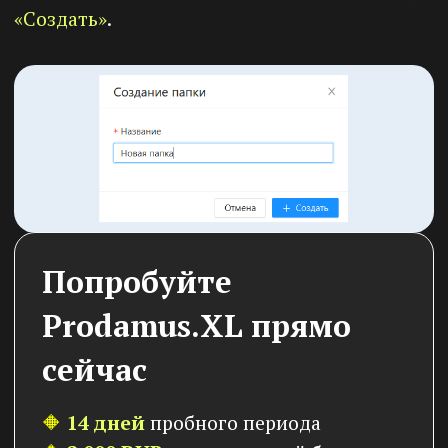
1) Галочка
«Выбрать»
. Это действие
позволяет вам выбрать одну или несколько
папок для выполнения массовых операций.
Например, вы можете выбрать несколько
папок, чтобы одновременно их удалить или
переместить в другое место.
2) Название папки.
Указано название
папки, нажмите на название папки, чтобы
переименовать папку. Название позволяет
быстро идентифицировать, какие видео
содержатся в каждой папке.
3) Содержимое папки.
В строке указано
количество элементов находится внутри
каждой папки. Это полезно для оценки
объема материалов в папке и для
организации контента.
4) Кнопка
«Открыть»
.
Нажатие этой
кнопки позволяет перейти внутрь