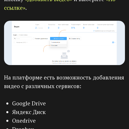
6) Действия.
Здесь вам доступны
следующие кнопки:
•
Встроить. Нажмите кнопку
«Встроить
видео»
, чтобы скопировать код для
встраивания видео на веб-страницу.
•
Показать аналитику. Нажмите кнопку
«Показать аналитику»
, чтобы посмотреть
статистику видео.
•
Редактировать.Нажмите кнопку
«Редактировать»
, чтобы открыть карточку
видео или внести изменения.
•
Удалить. Нажмите кнопку
«Удалить»
,
чтобы удалить данное видео.