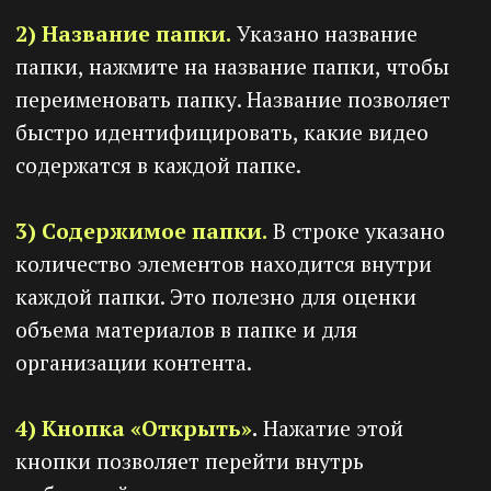
кнопку
«Добавить видео»
и выберите
«С
компьютера»
.
Выберите файл на вашем устройстве
(компьютере, ноутбуке). Выбранный файл
будет загружен в вашу онлайн школу на
платформе Prodamus.XL. Во время загрузки
видео будет создана его карточка. Здесь вы
видите процент загрузки видео на
платформу. Нажмите кнопку
«Отмена»
,
чтобы отменить загрузку видео.
Рекомендуем вам оставаться на данной
странице до тех пор, пока видео не будет