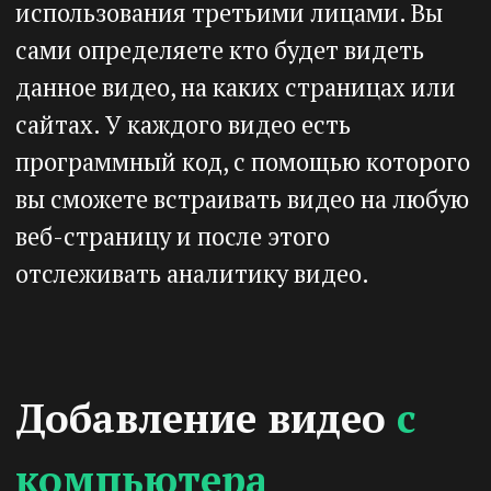
Добавление видео
с
компьютера
Перейдите в раздел
«Контент»
, вкладка
«Видео»
. Для удобства сортировки и поиска
загруженных видео создайте папки.
Нажмите кнопку
«Создать папку»
.
У вас откроется окно
«Создание папки»
.
Укажите название папки и нажмите кнопку
«Создать»
.