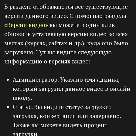
Продукты и предложения
Контакты
Общение и чат
Почта
Сценарии
Инструкция
Интеграции
Как создать курс за 5 минут
Как продать курс за 5 минут
Как создать сайт
Как создавать ссылки
Как провести вебинар
Клуб по подписке
Компания