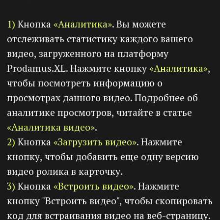
Попробуйте
Prodamus.XL прямо
сейчас
🔶
14 дней
пробного периода
🔶
2 000 RUB
на внутренний баланс
при пополнении счета
Регистрация