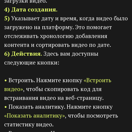
Общая
аналитика
Вернитесь на страницу
«Видео»
. В верхнем
правом углу вам доступна общая аналитика
всех ваших видео. Представлены данные за
текущий месяц.
1) Видео.
Количество загруженных файлов и
общий объем данных.
2) Количество просмотров.
Общее
количество просмотров всех ваших видео.
3) Уник. просмотры.
Уник. просмотры
видео отличаются от простых просмотров
видео тем, что они учитывают только
уникальных пользователей, которые
просмотрели видео. Таким образом, уник.
просмотры позволяют оценить, сколько раз