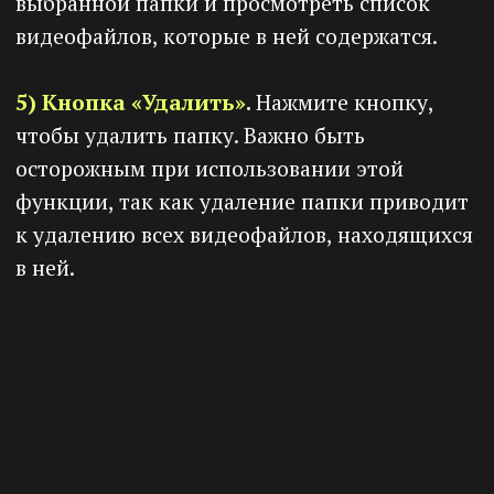
полностью загружено, и не обновлять
страницу, чтобы избежать сбоев при
загрузке.
Добавление видео
по
ссылке
Чтобы добавить видео по ссылке, нажмите
кнопку
«Добавить видео»
и выберите
«По
ссылке»
.