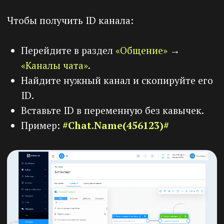
Официальный партнер ООО «10Х ИТ-
РЕШЕНИЯ» по работе с новыми клиентами
Кузьмин Александр
ИНН 661586925779
+7 (919) 383-41-66
blog@svobodalife.ru
г. Екатеринбург
Функционал
Мобильное приложение
Личный кабинет ученика
Курсы и обучение
Дашборды
Сайты
Вебинары