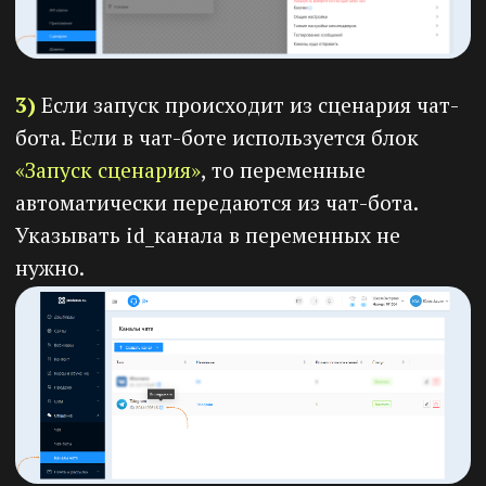
Попробуйте
Prodamus.XL прямо
сейчас
🔶
14 дней
пробного периода
🔶
2 000 RUB
на внутренний баланс
при пополнении счета
Регистрация