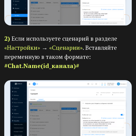
Чтобы получить ID канала:
Перейдите в раздел
«Общение»
→
«Каналы чата»
.
Найдите нужный канал и скопируйте его
ID.
Вставьте ID в переменную без кавычек.
Пример:
#Chat.Name(456123)#