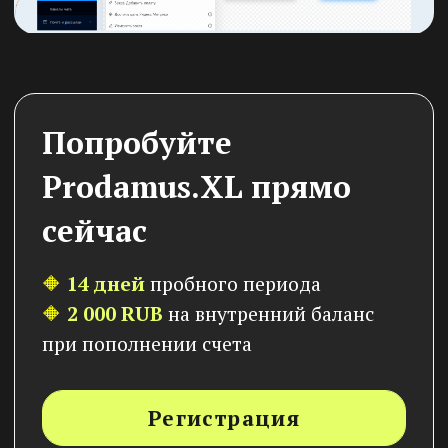
Контент
Продукты и предложения
Контакты
Общение и чат
Почта
Сценарии
Инструкция
Интеграции
Как создать курс за 5 минут
Как продать курс за 5 минут
Как создать сайт
Как создавать ссылки
Как провести вебинар
Клуб по подписке