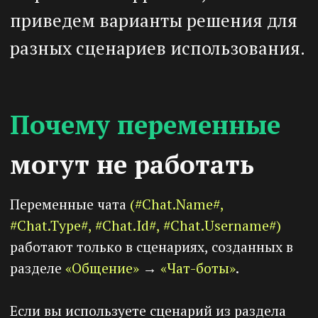
могут не работать
Переменные чата
(#Chat.Name#,
#Chat.Type#, #Chat.Id#, #Chat.Username#)
работают только в сценариях, созданных в
разделе
«Общение»
→
«Чат-боты»
.
Если вы используете сценарий из раздела
«Настройки»
→
«Сценарии»
, переменные
будут работать только если указан ID канала
вручную, либо если сценарий запущен из
сценария чат-бота через блок
«Запуск
сценария»
.