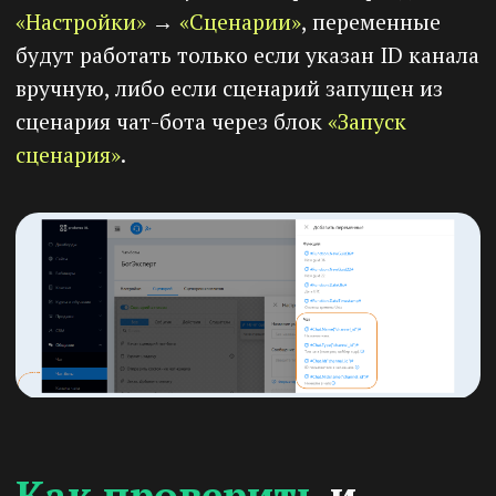
Как проверить
и
исправить
1)
Если используете сценарий в разделе
«Общение»
→
«Чат-боты»
. Переменные
должны быть записаны так:
•
#Chat.Name#
•
#Chat.Type#
•
#Chat.Id#
•
#Chat.Nickname#