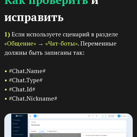
2)
Если используете сценарий в разделе
«Настройки»
→
«Сценарии»
. Вставляйте
переменную в таком формате:
#Chat.Name(id_канала)#
3)
Если запуск происходит из сценария чат-
бота. Если в чат-боте используется блок
«Запуск сценария»
, то переменные
автоматически передаются из чат-бота.
Указывать id_канала в переменных не
нужно.